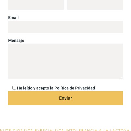
Email
Mensaje
He leído y acepto la
Política de Privacidad
Alte
NUTRICIONISTA ESPECIALISTA INTOLERANCIA A LA LACTOSA